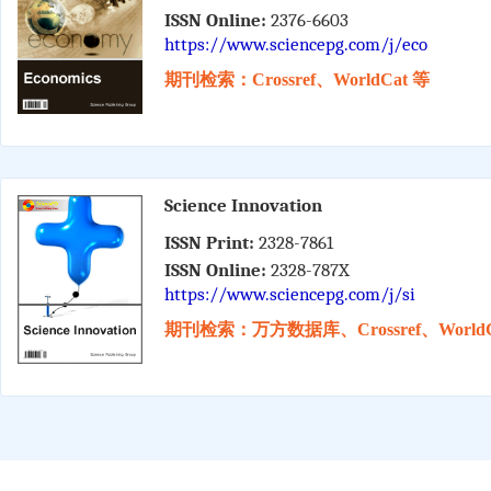
ISSN Online:
2376-6603
https://www.sciencepg.com/j/eco
期刊检索：Crossref、WorldCat 等
Science Innovation
ISSN Print:
2328-7861
ISSN Online:
2328-787X
https://www.sciencepg.com/j/si
期刊检索：万方数据库、Crossref、WorldC